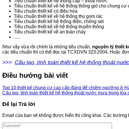
Tiêu chuẩn thiết kế hệ thống cấp – thoát nước
Tiêu chuẩn thiết kế về hệ thống thông gió cho chung cư
Tiêu chuẩn thiết kế có điều hòa
Tiêu chuẩn thiết kế về hệ thống thu gom rác
Tiêu chuẩn thiết kế hệ thống điện, chống sét
Tiêu chuẩn thiết kế về hệ thống truyền thông
Tiêu chuẩn thiết kế về an toàn cháy
….
Như vậy vừa rồi chính là những tiêu chuẩn,
nguyên lý thiết 
các tiêu chuẩn thì có thể đọc lại TCXDVN 323:2004. Hoặc đơn 
>>>
Cấu tạo, tính toán thiết kế hệ thống thoát nư
Điều hướng bài viết
Top 10 thiết kế chung cư cao cấp đáng để chiêm ngưỡng ở H
Cấu tạo, tính toán thiết kế hệ thống thoát nước mưa trong tòa
Để lại Trả lời
Email của bạn sẽ không được hiển thị công khai.
Các trường 