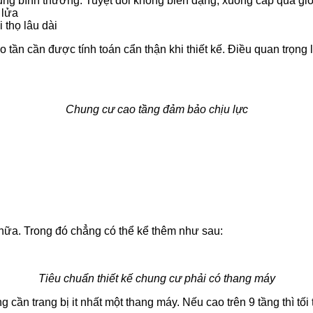
ng bình thường. Tuyệt đối không biến dạng, xuống cấp quá giới
 lửa
 thọ lâu dài
n cần được tính toán cẩn thận khi thiết kế. Điều quan trọng l
Chung cư cao tầng đảm bảo chịu lực
u nữa. Trong đó chẳng có thể kể thêm như sau:
Tiêu chuẩn thiết kế chung cư phải có thang máy
 cần trang bị it nhất một thang máy. Nếu cao trên 9 tầng thì tối