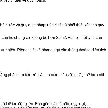
 là tiêu chuẩn về quy hoạch.
 nước và quy định pháp luật. Nhất là phải thiết kế theo quy
hiểu căn hộ chung cư không bé hơn 25m2. Và hơn hết tỷ lệ căn
tự nhiên. Riêng thiết kế phòng ngủ cần thông thoáng diện tích
o tầng phải đảm bảo kết cấu an toàn, bền vững. Cụ thể hơn nội
i có thể tác động lên. Bao gồm cả gió bão, ngập lụt,…