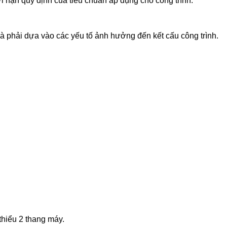
 hạn quy định của tiêu chuẩn áp dụng cho công trình.
à phải dựa vào các yếu tố ảnh hưởng đến kết cấu công trình.
 thiểu 2 thang máy.