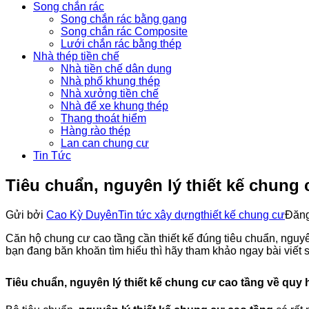
Song chắn rác
Song chắn rác bằng gang
Song chắn rác Composite
Lưới chắn rác bằng thép
Nhà thép tiền chế
Nhà tiền chế dân dụng
Nhà phố khung thép
Nhà xưởng tiền chế
Nhà để xe khung thép
Thang thoát hiểm
Hàng rào thép
Lan can chung cư
Tin Tức
Tiêu chuẩn, nguyên lý thiết kế chung 
Gửi bởi
Cao Kỳ Duyên
Tin tức xây dựng
thiết kế chung cư
Đăng
Căn hộ chung cư cao tầng cần thiết kế đúng tiêu chuẩn, nguy
bạn đang băn khoăn tìm hiểu thì hãy tham khảo ngay bài viết
Tiêu chuẩn, nguyên lý thiết kế chung cư cao tầng về quy