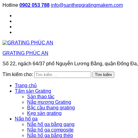
Hotline
0902 053 788
info@santhepgratingmakem.com
GRATING PHÚC AN
Số 22, ngách 64/37 phố Nguyễn Lương Bằng, quận Đống Đa,
Tìm kiếm cho:
Trang chủ
Tấm sàn Grating
Sàn thao tác
Nắp mương Grating
Bậc cầu thang grating
Kẹp sàn grating
Nắp hố ga
Nắp hố ga bằng gang
Nắp hố ga composite
Nắp hố ga bằng thép