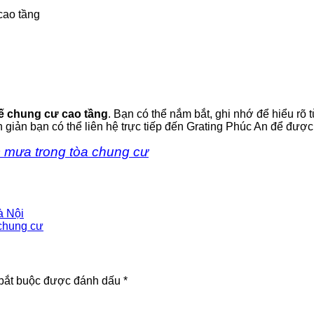
 cao tầng
kế chung cư cao tầng
. Bạn có thể nắm bắt, ghi nhớ để hiểu rõ
giản bạn có thể liên hệ trực tiếp đến Grating Phúc An để được
ớc mưa trong tòa chung cư
à Nội
 chung cư
bắt buộc được đánh dấu
*