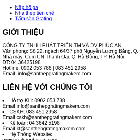
Nắp hố ga
Nhà thép tiền chế
Tấm sàn Grating
GIỚI THIỆU
CÔNG TY TNHH PHÁT TRIỂN TM VÀ DV PHÚC AN
Văn phòng: Số 22, ngách 64/37 phố Nguyễn Lương Bằng, Q. 
Nhà máy: Cụm CN Thanh Oai, Q. Hà Đông, TP. Hà Nội
ĐT: 04 36425198
Hotline: 0902 053 788 | 083 451 2958
Email: info@santhepgratingmakem.com
LIÊN HỆ VỚI CHÚNG TÔI
Hỗ trợ KH: 0902 053 788
Email:info@santhepgratingmakem.com
CSKH: 083 451 2958
Email:cskh@santhepgratingmakem.com
Kế toán: 04 3642 5198
Email:kt@santhepgratingmakem.com
Hệ Thống Website:
www.gratingphucan.com